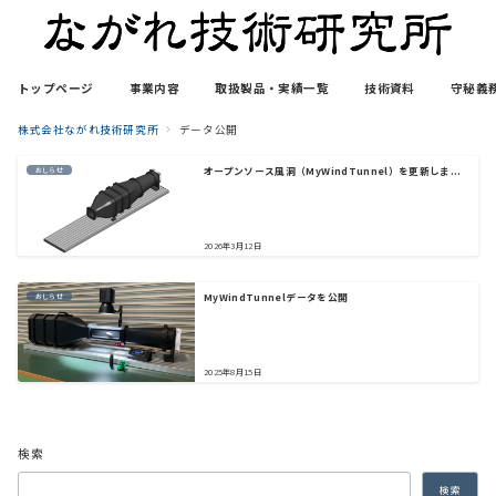
トップページ
事業内容
取扱製品・実績一覧
技術資料
守秘義
株式会社ながれ技術研究所
データ公開
オープンソース風洞（MyWindTunnel）を更新しま...
おしらせ
2026年3月12日
MyWindTunnelデータを公開
おしらせ
2025年8月15日
検索
検索