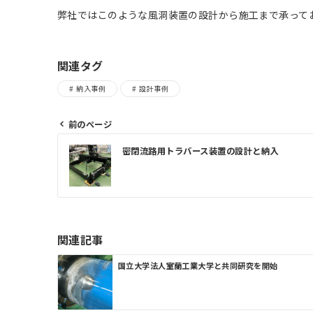
弊社ではこのような風洞装置の設計から施工まで承って
関連タグ
納入事例
設計事例
前のページ
投
密閉流路用トラバース装置の設計と納入
稿
ナ
ビ
ゲ
関連記事
ー
シ
国立大学法人室蘭工業大学と共同研究を開始
ョ
ン