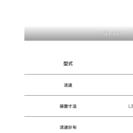
WT-300
型式
流速
装置寸法
L
流速分布