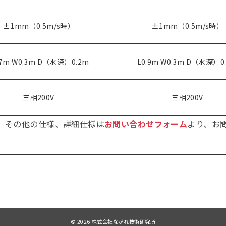
±1mm（0.5m/s時）
±1mm（0.5m/s時）
.7m W0.3m D（水深）0.2m
L0.9m W0.3m D（水深）0
三相200V
三相200V
。その他の仕様、詳細仕様は
お問い合わせフォーム
より、お
© 2026
株式会社ながれ技術研究所